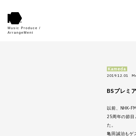
Kameda
2019.12.01
M
BSプレミ
以前、NHK-
25周年の節
た。
亀田誠治もゲ