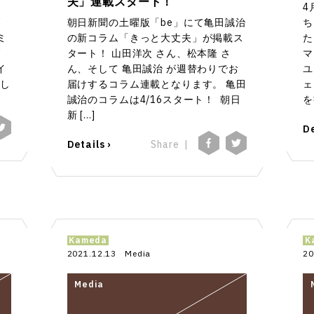
夫」連載スタート！
4
ブ
朝日新聞の土曜版「be」にて亀田誠治
ち
ミ
の新コラム「きっと大丈夫」が掲載ス
た
W
タート！ 山田洋次 さん、松本隆 さ
マ
イ
ん、そして 亀田誠治 が週替わりでお
ユ
致し
届けするコラム連載となります。 亀田
ェ
誠治のコラムは4/16スタート！ 朝日
を
新 […]
De
Details ›
Share
Kameda
K
2021.12.13
Media
20