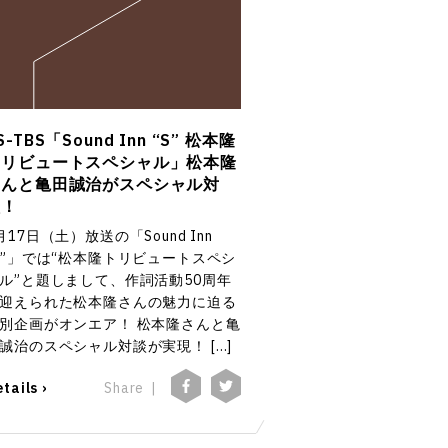
S-TBS「Sound Inn “S” 松本隆
トリビュートスペシャル」松本隆
さんと亀田誠治がスペシャル対
談！
月17日（土）放送の「Sound Inn
S”」では“松本隆トリビュートスペシ
ル”と題しまして、作詞活動50周年
迎えられた松本隆さんの魅力に迫る
別企画がオンエア！ 松本隆さんと亀
誠治のスペシャル対談が実現！ […]
tails ›
Share