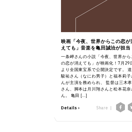
映画「今夜、世界からこの恋が
えても」音楽を亀田誠治が担当
一条岬さんの小説「今夜、世界から
の恋が消えても」が映画化！7月29
より全国東宝系で公開決定です。 
駿祐さん（なにわ男子）と福本莉子
んが主演を務められ、 監督は三木
さん、脚本は月川翔さんと松本花奈
ん。 亀田 […]
Details ›
Share