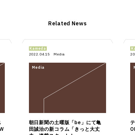
Related News
Kameda
K
2022.04.15
Media
20
比
朝日新聞の土曜版「be」にて亀
W
田誠治の新コラム「きっと大丈
O