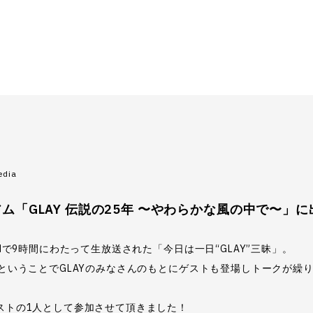
edia
アム「GLAY 伝説の25年 〜やわらかな風の中で〜」
FMで9時間にわたって生放送された「今日は一日“GLAY”三昧」。
目ということでGLAYのみなさんのもとにゲストも登場しトークが繰
ストの1人として参加させて頂きました！