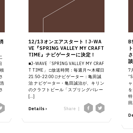
消
12/13オンエアスタート！J-WA
B
VE『SPRING VALLEY MY CRAFT
TIME』ナビゲーターに決定！
こ
日
■J-WAVE「SPRING VALLEY MY CRAF
道枝
T TIME」 □放送時間：毎週月〜木曜日
7
さ
21:50-22:00 □ナビゲーター：亀田誠
“
孝浩
治 ナビゲーター・亀田誠治が、キリン
ャ
さ
のクラフトビール「スプリングバレー
を
[…]
特
田
Details ›
Share
De