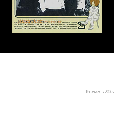
Release:
2003.