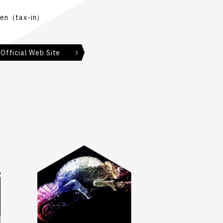
Yen（tax-in）
 Official Web Site