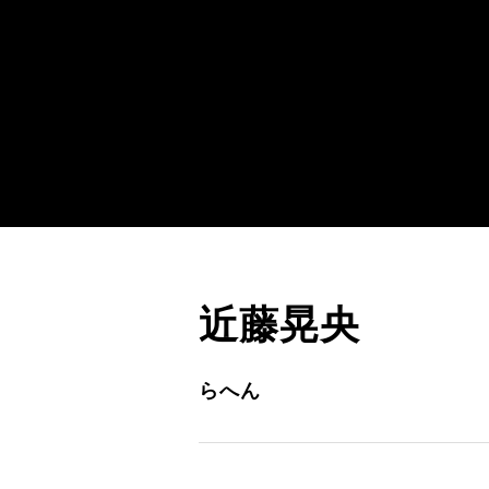
近藤晃央
らへん