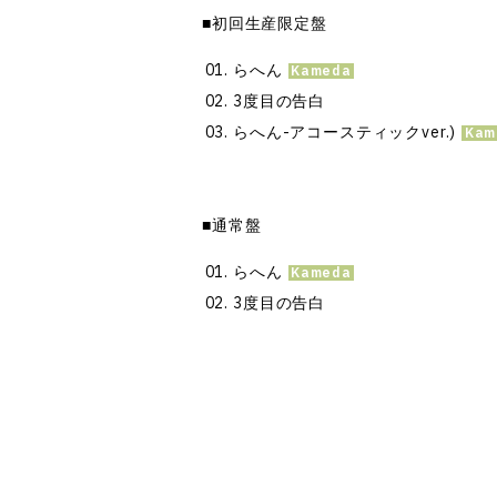
■初回生産限定盤
らへん
3度目の告白
らへん-アコースティックver.)
■通常盤
らへん
3度目の告白