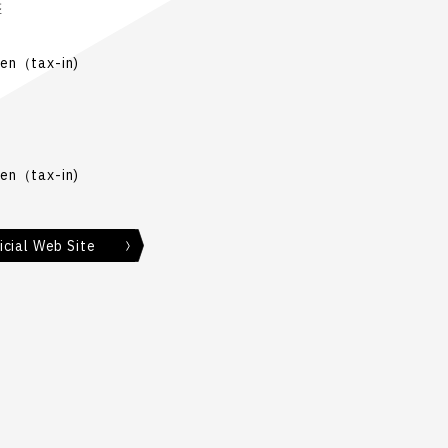
盤
en（tax-in)
en（tax-in)
ial Web Site