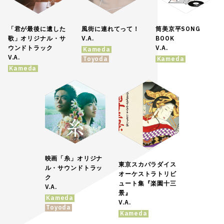
「君が最後に遺した
風街に連れてって！
筒美京平SONG
歌」オリジナル・サ
V.A.
BOOK
ウンドトラック
V.A.
Kameda
V.A.
Toyoda
Kameda
Kameda
映画「糸」オリジナ
東京スカパラダイス
ル・サウンドトラッ
オーケストラトリビ
ク
ュート集『楽園十三
V.A.
景』
Kameda
V.A.
Toyoda
Kameda