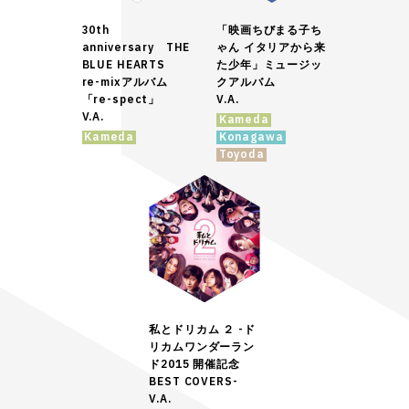
30th
「映画ちびまる子ち
anniversary THE
ゃん イタリアから来
BLUE HEARTS
た少年」ミュージッ
re-mixアルバム
クアルバム
「re-spect」
V.A.
V.A.
Kameda
Kameda
Konagawa
Toyoda
私とドリカム ２ -ド
リカムワンダーラン
ド2015 開催記念
BEST COVERS-
V.A.