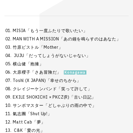
MISIA「もう一度ふたりで歌いたい」
MAN WITH A MISSION「あの鐘を鳴らすのはあなた」
竹原ピストル「Mother」
JUJU「だってしょうがないじゃない」
横山健「抱擁」
大原櫻子「さあ冒険だ」
Toshl (X JAPAN)「幸せのちから」
クレイジーケンバンド「笑って許して」
EXILE SHOKICHI × PKCZ(R)「古い日記」
サンボマスター「どしゃぶりの雨の中で」
氣志團「Shut Up!」
Matt Cab「夢」
C&K「愛の光」