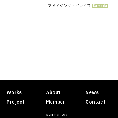
アメイジング・グレイス
Works
About
News
Project
Member
Contact
Seiji Kameda