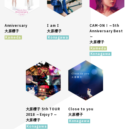
Anniversary
I am I
CAM-ON！～5th
大原櫻子
大原櫻子
Anniversary Best
～
Kameda
Konagawa
大原櫻子
Kameda
Konagawa
大原櫻子 5th TOUR
Close to you
2018 ～Enjoy？～
大原櫻子
大原櫻子
Konagawa
Konagawa