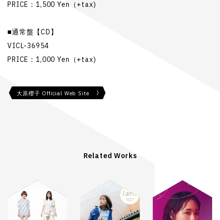
PRICE：1,500 Yen（+tax)
■通常盤【CD】
VICL-36954
PRICE：1,000 Yen（+tax)
大原櫻子 Official Web Site
Related Works