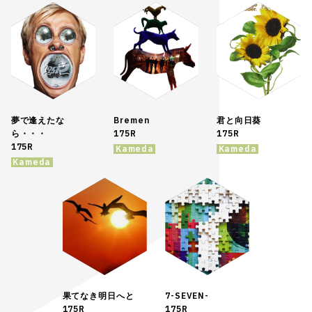
夢で逢えたな
Bremen
君と向日葵
ら・・・
175R
175R
175R
Kameda
Kameda
Kameda
果てなき明日へと
7-SEVEN-
175R
175R