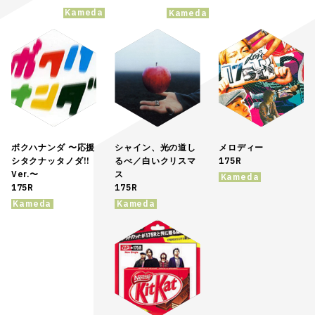
Kameda
Kameda
ボクハナンダ 〜応援
シャイン、光の道し
メロディー
シタクナッタノダ!!
るべ／白いクリスマ
175R
Ver.〜
ス
Kameda
175R
175R
Kameda
Kameda