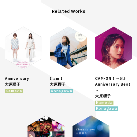
Related Works
Anniversary
I am I
CAM-ON！～5th
大原櫻子
大原櫻子
Anniversary Best
～
Kameda
Konagawa
大原櫻子
Kameda
Konagawa