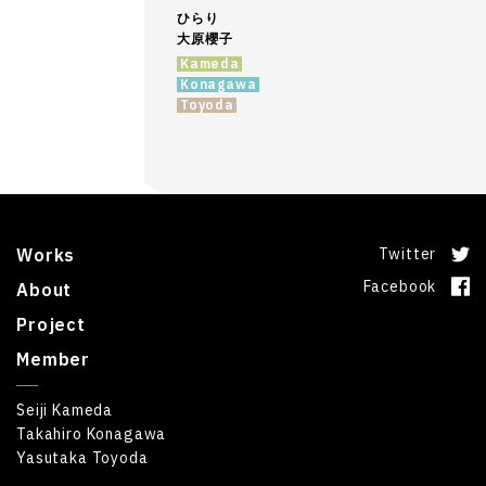
ひらり
大原櫻子
Kameda
Konagawa
Toyoda
Works
Twitter
Facebook
About
Project
Member
Seiji Kameda
Takahiro Konagawa
Yasutaka Toyoda