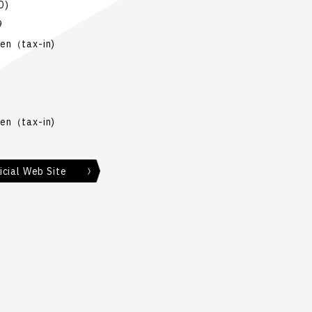
D)
9
en（tax-in)
en（tax-in)
ial Web Site