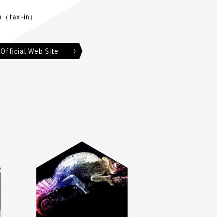
n（tax-in）
 Official Web Site