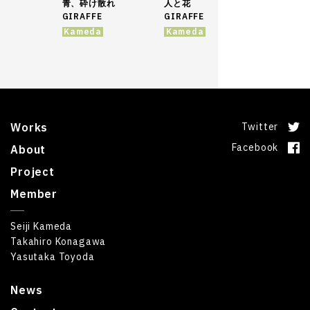
青、砕け散れ
人と花
GIRAFFE
GIRAFFE
Kameda
Kameda
Works
Twitter
Facebook
About
Project
Member
Seiji Kameda
Takahiro Konagawa
Yasutaka Toyoda
News