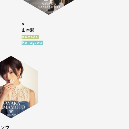
α
山本彩
Kameda
Konagawa
ンソウ