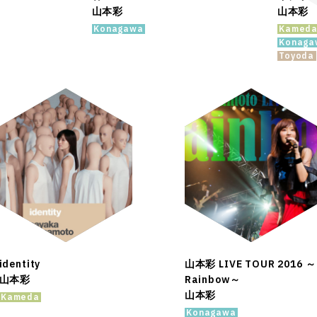
山本彩
山本彩
Konagawa
Kamed
Konaga
Toyoda
identity
山本彩 LIVE TOUR 2016 ～
山本彩
Rainbow～
山本彩
Kameda
Konagawa