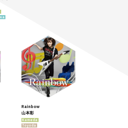
a
wa
Rainbow
山本彩
Kameda
Toyoda