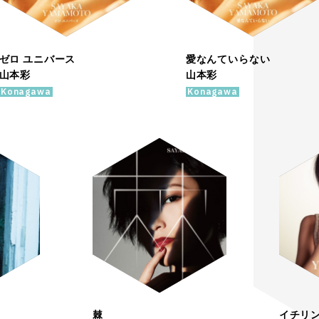
ゼロ ユニバース
愛なんていらない
山本彩
山本彩
Konagawa
Konagawa
棘
イチリ