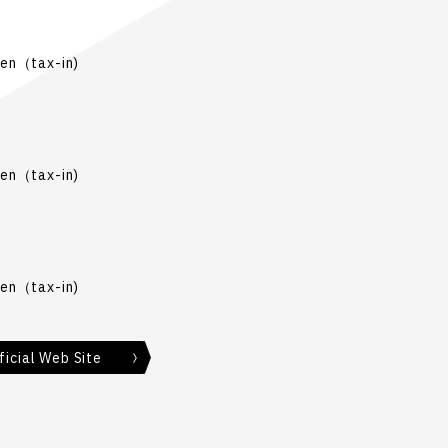
en（tax-in)
en（tax-in)
en（tax-in)
icial Web Site