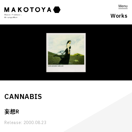
Menu
Works
CANNABIS
妄想R
Release:
2000.08.23