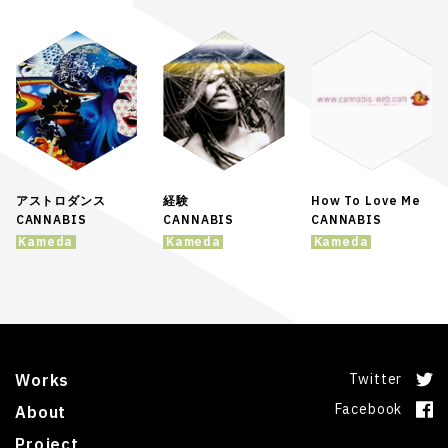
アストロダンス
経験
How To Love Me
CANNABIS
CANNABIS
CANNABIS
Kameda
Kameda
Kameda
Works
Twitter
Facebook
About
Project