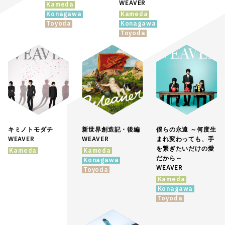
WEAVER
Kameda
Konagawa
Kameda
Toyoda
Konagawa
Toyoda
キミノトモダチ
新世界創造記・後編
僕らの永遠 ～何度生
WEAVER
WEAVER
まれ変わっても、手
を繋ぎたいだけの愛
Kameda
Kameda
だから～
Konagawa
WEAVER
Toyoda
Kameda
Konagawa
Toyoda