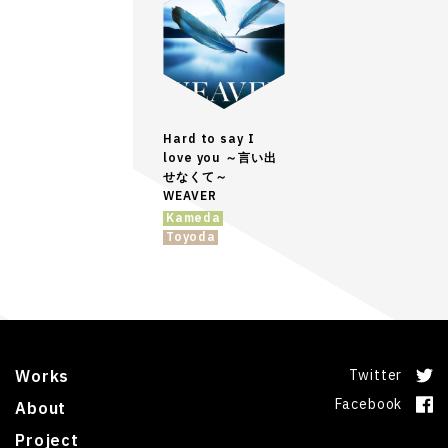
Hard to say I
love you ～言い出
せなくて～
WEAVER
Kameda
Toyoda
Works
Twitter
Facebook
About
Project