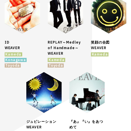
ID
REPLAY～Medley
笑顔の合図
WEAVER
of Handmade～
WEAVER
WEAVER
Kameda
Kameda
Konagawa
Kameda
Toyoda
Toyoda
ジュビレーション
『あ』『い』をあつ
WEAVER
めて