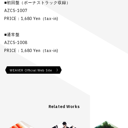
■初回盤（ボーナストラック収録）
AZCS-1007
PRICE：1,680 Yen（tax-in)
■通常盤
AZCS-1008
PRICE：1,680 Yen（tax-in)
WEAVER Official Web Site
Related Works