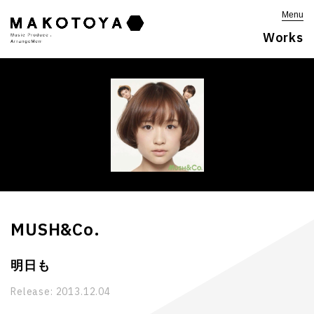
Menu
Works
MUSH&Co.
明日も
Release:
2013.12.04