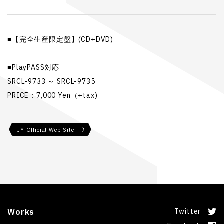
■【完全生産限定盤】(CD+DVD)
■PlayPASS対応
SRCL-9733 ～ SRCL-9735
PRICE：7,000 Yen（+tax)
JY Official Web Site
Works
Twitter