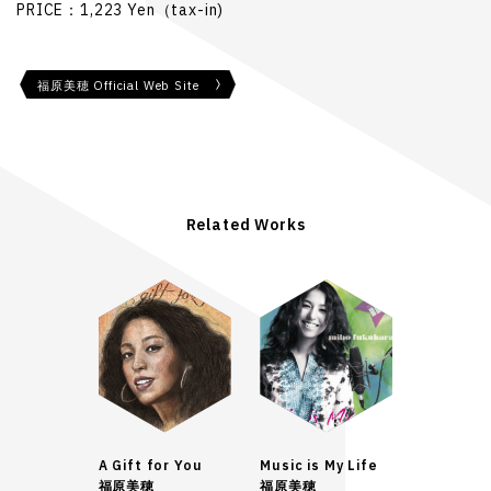
PRICE：1,223 Yen（tax-in)
福原美穂 Official Web Site
Related Works
A Gift for You
Music is My Life
福原美穂
福原美穂