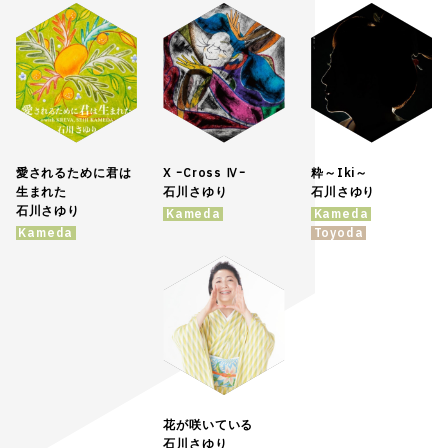
愛されるために君は
X ｰCross Ⅳｰ
粋～Iki～
生まれた
石川さゆり
石川さゆり
石川さゆり
Kameda
Kameda
Kameda
Toyoda
花が咲いている
石川さゆり