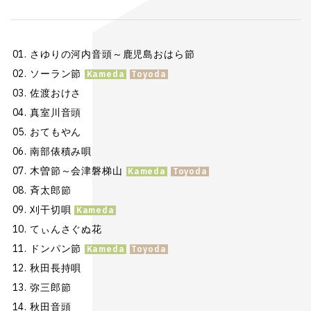
さゆりの河内音頭～鹿児島おはら節
ソーラン節
佐渡おけさ
真室川音頭
おてもやん
南部俵積み唄
木曽節～会津磐梯山
斉太郎節
刈干切唄
てぃんさぐぬ花
ドンパン節
秋田長持唄
弥三郎節
秋田音頭