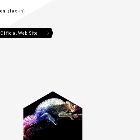
Yen（tax-in）
 Official Web Site