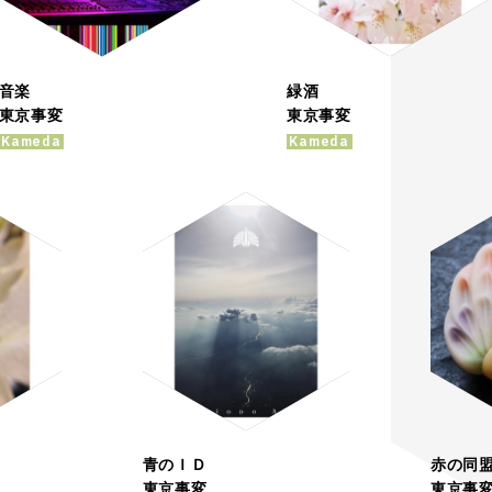
音楽
緑酒
東京事変
東京事変
Kameda
Kameda
青のＩＤ
赤の同
東京事変
東京事