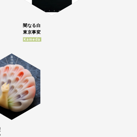
闇なる白
東京事変
Kameda
盟
変