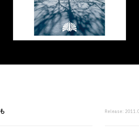
も
Release:
2011.