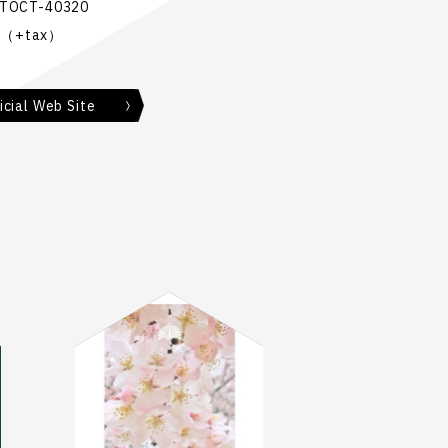
OCT-40320
n（+tax）
ial Web Site