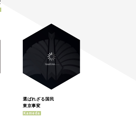
変
a
選ばれざる国民
東京事変
Kameda