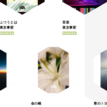
ふつうとは
音楽
東京事変
東京事変
Kameda
Kameda
命の帳
青のＩ