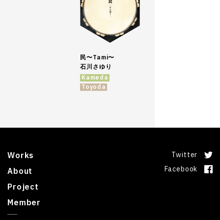
民〜Tami〜
石川さゆり
Kameda
Toyoda
Works
Twitter
Facebook
About
Project
Member