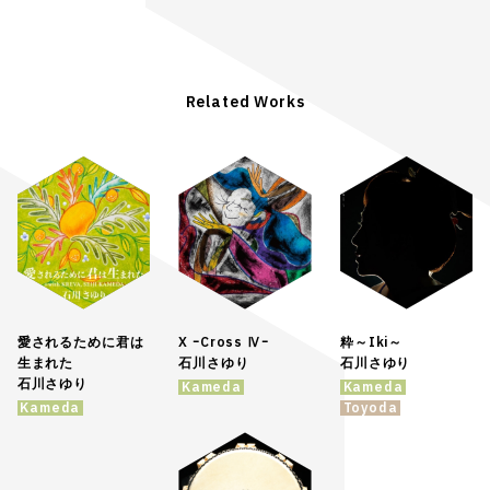
Related Works
愛されるために君は
X ｰCross Ⅳｰ
粋～Iki～
生まれた
石川さゆり
石川さゆり
石川さゆり
Kameda
Kameda
Kameda
Toyoda