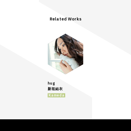
Related Works
hug
新垣結衣
Kameda