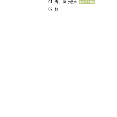
青、砕け散れ
桜