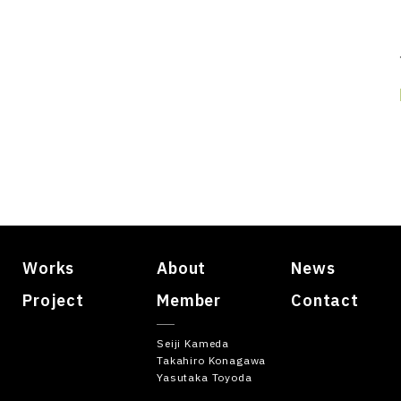
Works
About
News
Project
Member
Contact
Seiji Kameda
Takahiro Konagawa
Yasutaka Toyoda