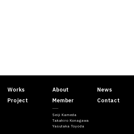
Works
About
News
Project
Member
Contact
Seiji Kameda
Takahiro Konagawa
Yasutaka Toyoda