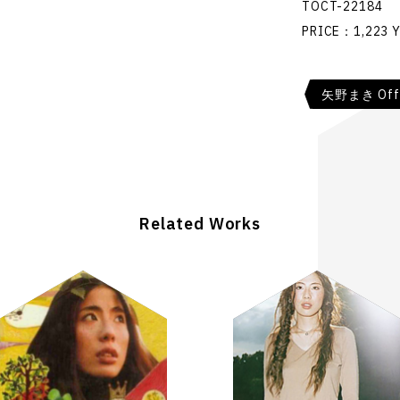
TOCT-22184
PRICE：1,223 Y
矢野まき Offic
Related Works