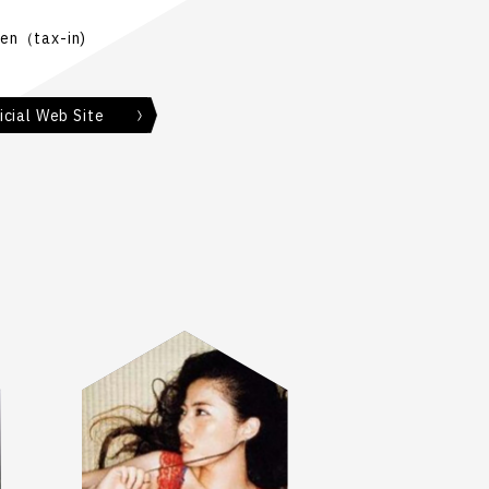
en（tax-in)
ial Web Site