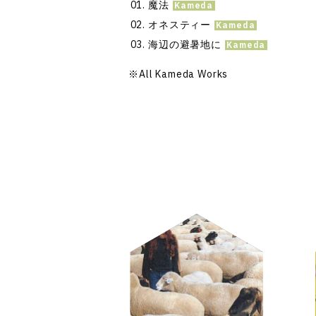
魔法
オネスティー
海辺の避暑地に
※All Kameda Works