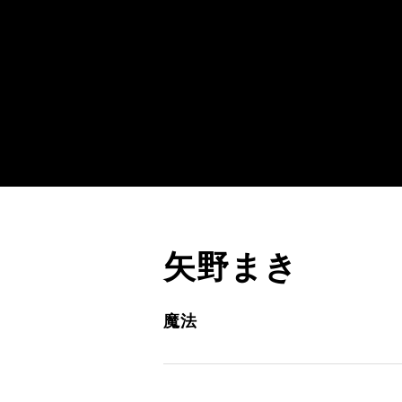
矢野まき
魔法