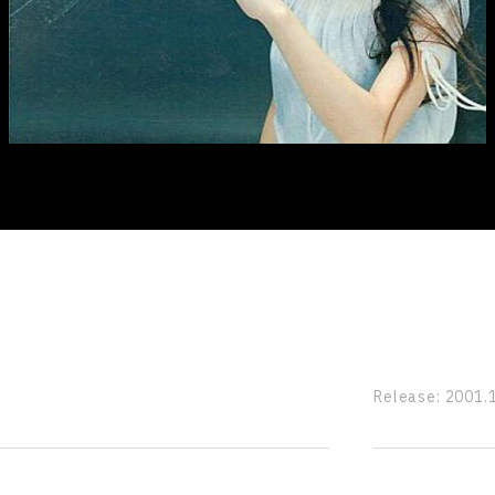
Release:
2001.