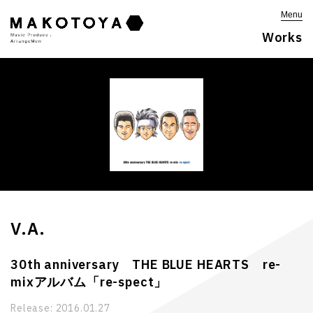
Menu
Works
V.A.
30th anniversary THE BLUE HEARTS re-
mixアルバム「re-spect」
Release:
2016.01.27