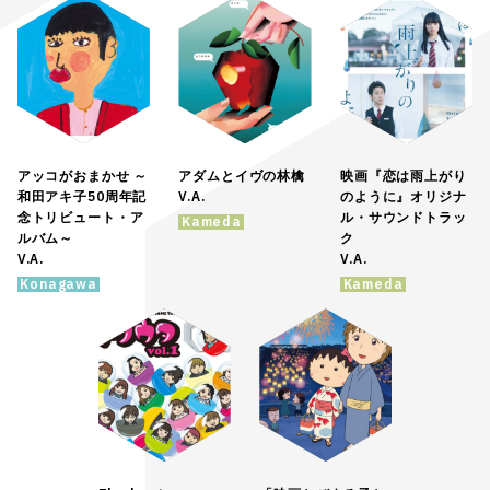
アッコがおまかせ ～
アダムとイヴの林檎
映画『恋は雨上がり
和田アキ子50周年記
V.A.
のように』オリジナ
念トリビュート・ア
ル・サウンドトラッ
Kameda
ルバム～
ク
V.A.
V.A.
Konagawa
Kameda