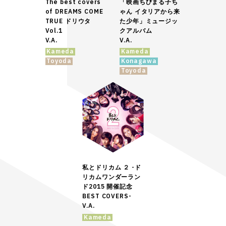
The best covers
「映画ちびまる子ち
of DREAMS COME
ゃん イタリアから来
TRUE ドリウタ
た少年」ミュージッ
Vol.1
クアルバム
V.A.
V.A.
Kameda
Kameda
Toyoda
Konagawa
Toyoda
私とドリカム ２ -ド
リカムワンダーラン
ド2015 開催記念
BEST COVERS-
V.A.
Kameda