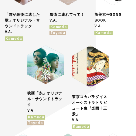
「君が最後に遺した
風街に連れてって！
筒美京平SONG
歌」オリジナル・サ
V.A.
BOOK
ウンドトラック
V.A.
Kameda
V.A.
Toyoda
Kameda
Kameda
映画「糸」オリジナ
東京スカパラダイス
ル・サウンドトラッ
オーケストラトリビ
ク
ュート集『楽園十三
V.A.
景』
Kameda
V.A.
Toyoda
Kameda