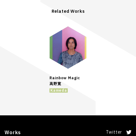
Related Works
Rainbow Magic
高野寛
Kameda
Works
Twitter