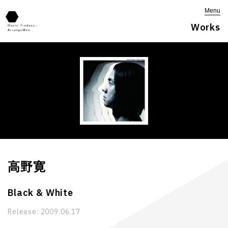
Menu
Works
高野寛
Black & White
Release:
2009.06.17