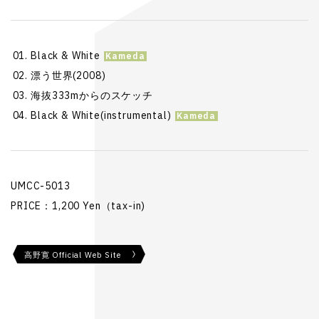
Black & White
漂う世界(2008)
海抜333mからのスケッチ
Black & White(instrumental)
UMCC-5013
PRICE：1,200 Yen（tax-in)
高野寛 Official Web Site