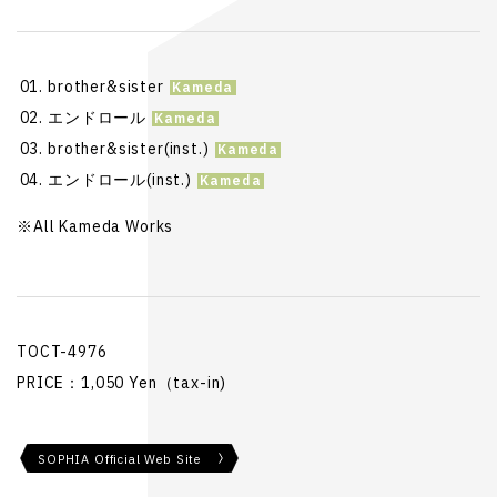
brother&sister
エンドロール
brother&sister(inst.)
エンドロール(inst.)
※All Kameda Works
TOCT-4976
PRICE：1,050 Yen（tax-in)
SOPHIA Official Web Site