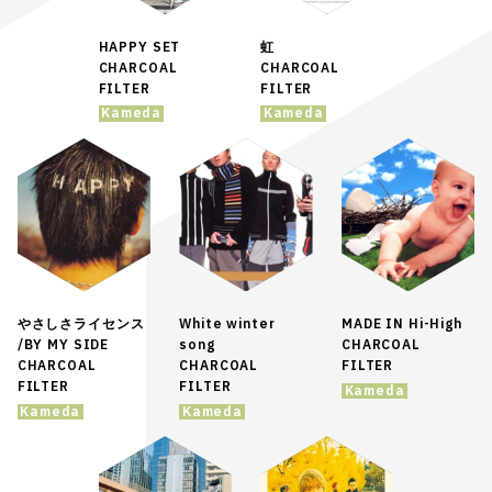
HAPPY SET
虹
CHARCOAL
CHARCOAL
FILTER
FILTER
Kameda
Kameda
やさしさライセンス
White winter
MADE IN Hi-High
/BY MY SIDE
song
CHARCOAL
CHARCOAL
CHARCOAL
FILTER
FILTER
FILTER
Kameda
Kameda
Kameda