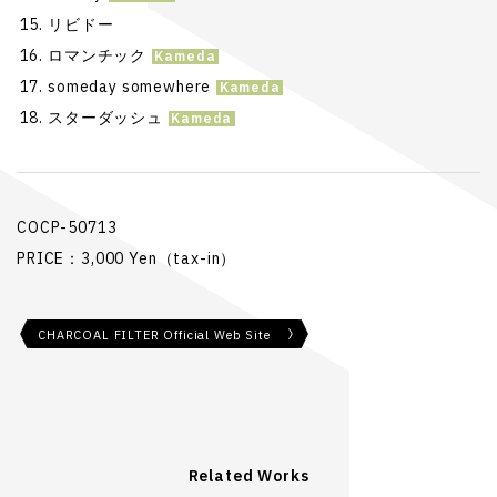
リビドー
ロマンチック
someday somewhere
スターダッシュ
COCP-50713
PRICE：3,000 Yen（tax-in）
CHARCOAL FILTER Official Web Site
Related Works