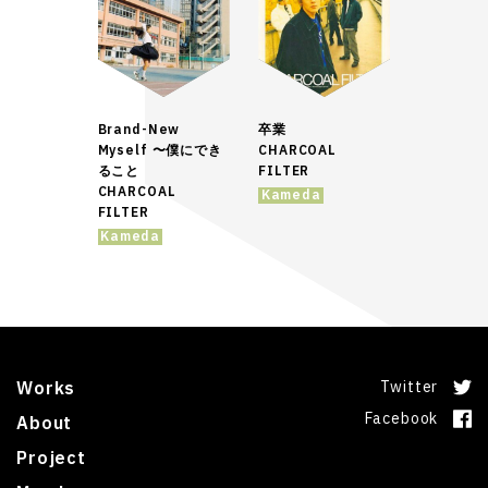
Brand-New
卒業
Myself 〜僕にでき
CHARCOAL
ること
FILTER
CHARCOAL
Kameda
FILTER
Kameda
Works
Twitter
Facebook
About
Project