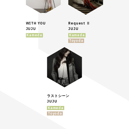
WITH YOU
Request Ⅱ
JUJU
JUJU
Kameda
Kameda
Toyoda
ラストシーン
JUJU
Kameda
Toyoda