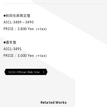
■初回生産限定盤
AICL-3489～3490
PRICE：3,800 Yen（+tax)
■通常盤
AICL-3491
PRICE：3,000 Yen（+tax)
JUJU Official Web Site
Related Works