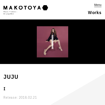
Menu
Works
JUJU
I
Release:
2018.02.21