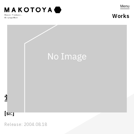
Menu
Works
堂本剛
[si:]
Release:
2004.08.18