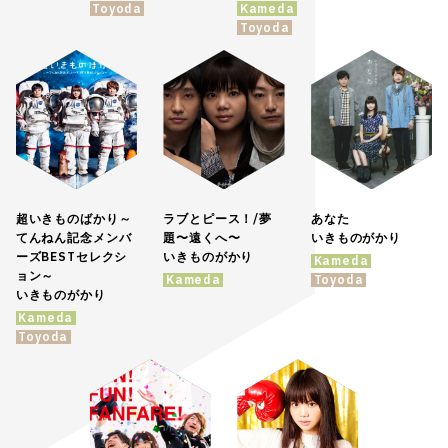
Toyoda
Kameda
Toyoda
超いきものばかり～
ラブとピース！/夢
あなた
てんねん記念メンバ
題〜遠くへ〜
いきものがかり
ーズBESTセレクシ
いきものがかり
Kameda
ョン～
Kameda
Toyoda
いきものがかり
Kameda
Toyoda