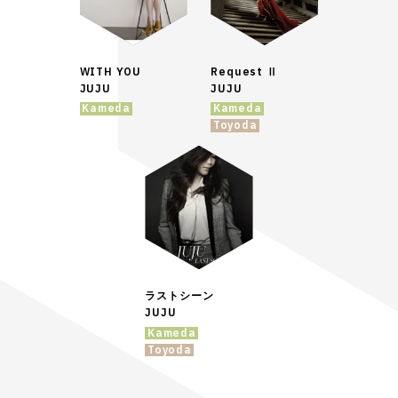
WITH YOU
Request Ⅱ
JUJU
JUJU
Kameda
Kameda
Toyoda
ラストシーン
JUJU
Kameda
Toyoda