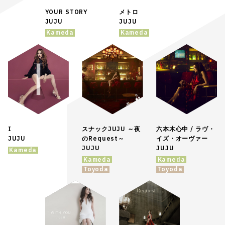
YOUR STORY
メトロ
JUJU
JUJU
Kameda
Kameda
I
スナックJUJU ～夜
六本木心中 / ラヴ・
JUJU
のRequest～
イズ・オーヴァー
JUJU
JUJU
Kameda
Kameda
Kameda
Toyoda
Toyoda