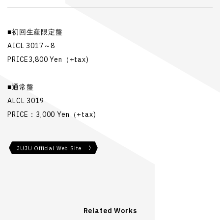
■初回生産限定盤
AICL 3017～8
PRICE3,800 Yen（+tax)
■通常盤
ALCL 3019
PRICE：3,000 Yen（+tax)
JUJU Official Web Site
Related Works